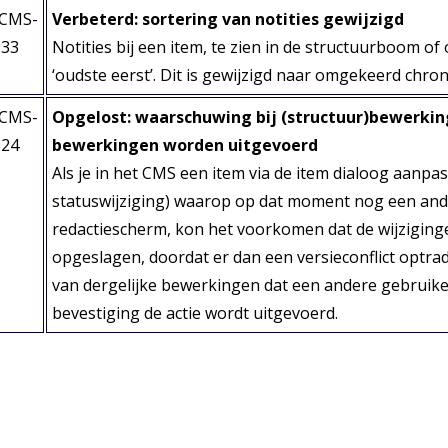
PCMS-
Verbeterd: sortering van notities gewijzigd
933
Notities bij een item, te zien in de structuurboom of
‘oudste eerst’. Dit is gewijzigd naar omgekeerd chrono
PCMS-
Opgelost: waarschuwing bij (structuur)bewerki
924
bewerkingen worden uitgevoerd
Als je in het CMS een item via de item dialoog aanpast
statuswijziging) waarop op dat moment nog een and
redactiescherm, kon het voorkomen dat de wijziging
opgeslagen, doordat er dan een versieconflict optra
van dergelijke bewerkingen dat een andere gebruiker 
bevestiging de actie wordt uitgevoerd.