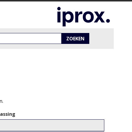
ZOEKEN
n.
passing