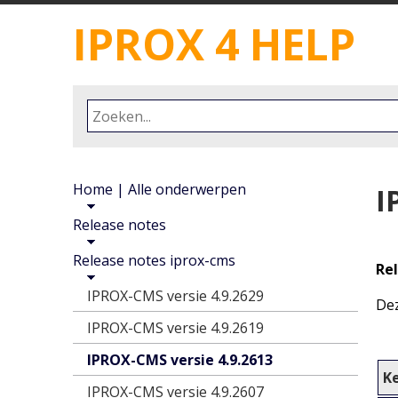
IPROX 4 HELP
ZOEKFORMULIER
Zoekterm
KRUIMELPAD
Home | Alle onderwerpen
I
EN
Release notes
GERELATEERDE
PAGINA'S
Release notes iprox-cms
Re
IPROX-CMS versie 4.9.2629
Dez
IPROX-CMS versie 4.9.2619
IPROX-CMS versie 4.9.2613
K
IPROX-CMS versie 4.9.2607